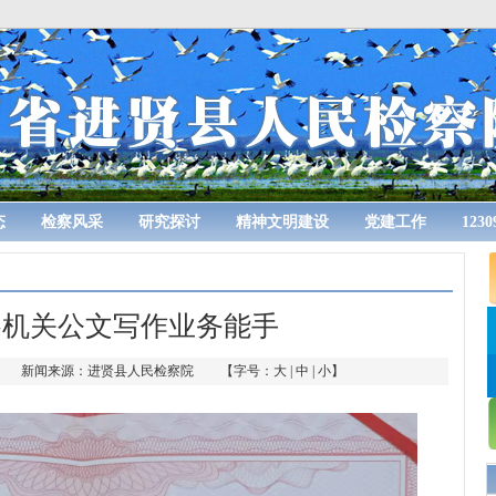
态
检察风采
研究探讨
精神文明建设
党建工作
123
察机关公文写作业务能手
 作者： 新闻来源：进贤县人民检察院 【字号：
大
|
中
|
小
】