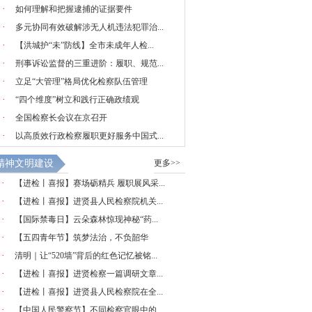
·
如何理解和把握逮捕的证据要件
·
多元协同有效破解涉无人机违法犯罪治...
·
【洪城护“未”防线】全市未成年人检...
·
刑事诉讼监督的三重进阶：履职、规范...
·
立足“大管理”格局优化检察队伍管理
·
“四个维度”树立和践行正确政绩观
·
全国检察长会议在京召开
·
以高质效行政检察履职更好服务中国式...
精神文明建设
更多>>
·
【进检丨喜报】赛场砺精兵 履职展风采...
·
【进检丨喜报】进贤县人民检察院机关...
·
【国际禁毒日】云朵森林惊现神秘“药...
·
【五四青年节】筑梦法治，不负韶华
·
清明｜让“520墙”背后的红色记忆被铭...
·
【进检丨喜报】进贤检察一篇调研文章...
·
【进检丨喜报】进贤县人民检察院在全...
·
【中国人民警察节】不同检察官眼中的...