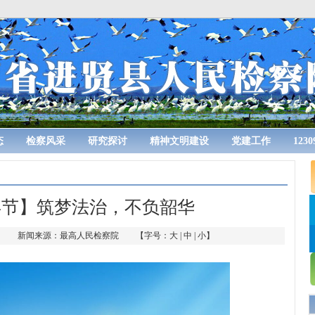
态
检察风采
研究探讨
精神文明建设
党建工作
123
年节】筑梦法治，不负韶华
 作者： 新闻来源：最高人民检察院 【字号：
大
|
中
|
小
】