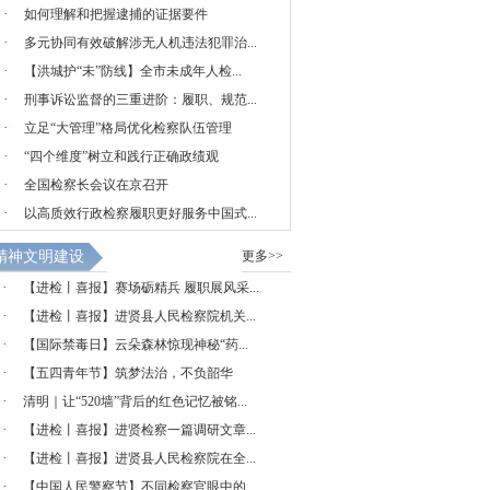
·
如何理解和把握逮捕的证据要件
·
多元协同有效破解涉无人机违法犯罪治...
·
【洪城护“未”防线】全市未成年人检...
·
刑事诉讼监督的三重进阶：履职、规范...
·
立足“大管理”格局优化检察队伍管理
·
“四个维度”树立和践行正确政绩观
·
全国检察长会议在京召开
·
以高质效行政检察履职更好服务中国式...
精神文明建设
更多>>
·
【进检丨喜报】赛场砺精兵 履职展风采...
·
【进检丨喜报】进贤县人民检察院机关...
·
【国际禁毒日】云朵森林惊现神秘“药...
·
【五四青年节】筑梦法治，不负韶华
·
清明｜让“520墙”背后的红色记忆被铭...
·
【进检丨喜报】进贤检察一篇调研文章...
·
【进检丨喜报】进贤县人民检察院在全...
·
【中国人民警察节】不同检察官眼中的...