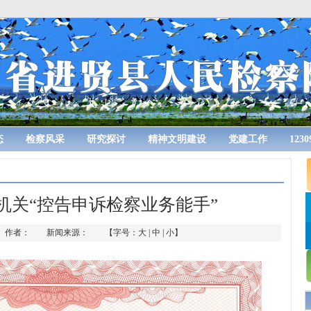
态
检察风采
研究探讨
精神文明建设
党建工作
123
察机关“控告申诉检察业务能手”
3-11 作者： 新闻来源： 【字号：
大
|
中
|
小
】