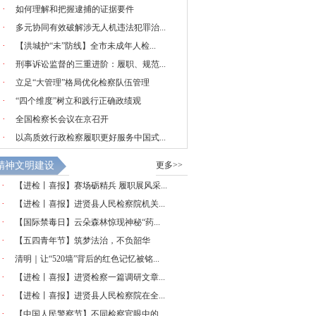
·
如何理解和把握逮捕的证据要件
·
多元协同有效破解涉无人机违法犯罪治...
·
【洪城护“未”防线】全市未成年人检...
·
刑事诉讼监督的三重进阶：履职、规范...
·
立足“大管理”格局优化检察队伍管理
·
“四个维度”树立和践行正确政绩观
·
全国检察长会议在京召开
·
以高质效行政检察履职更好服务中国式...
精神文明建设
更多>>
·
【进检丨喜报】赛场砺精兵 履职展风采...
·
【进检丨喜报】进贤县人民检察院机关...
·
【国际禁毒日】云朵森林惊现神秘“药...
·
【五四青年节】筑梦法治，不负韶华
·
清明｜让“520墙”背后的红色记忆被铭...
·
【进检丨喜报】进贤检察一篇调研文章...
·
【进检丨喜报】进贤县人民检察院在全...
·
【中国人民警察节】不同检察官眼中的...