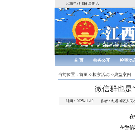
2026年8月8日 星期六
首 页
检务公开
检察动
当前位置：
首页
>>
检察活动
>>
典型案例
微信群也是
时间：2025-11-19 作者：红谷滩
在
在微信