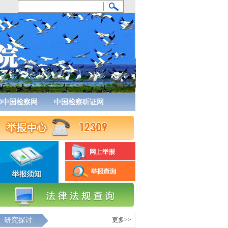
09中国检察网
中国检察听证网
研究探讨
更多>>