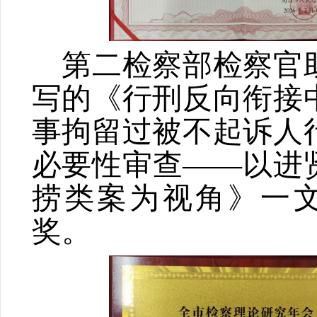
第二检察部检察官
写的
《行刑反向衔接
事拘留过被不起诉人
必要性审查——以进
捞类案为视角》
一
奖。