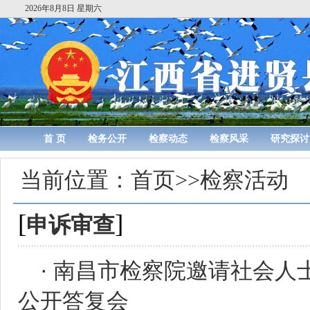
2026年8月8日 星期六
首 页
检务公开
检察动态
检察风采
研究探讨
当前位置：
首页
>>
检察活动
[
]
申诉审查
·
南昌市检察院邀请社会人
公开答复会