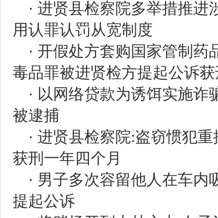
·
进贤县检察院多举措推进
用认罪认罚从宽制度
·
开假处方套购国家管制药
毒品罪被进贤检方提起公诉获
·
以网络贷款为诱饵实施诈骗
被逮捕
·
进贤县检察院:盗窃惯犯重
获刑一年四个月
·
男子多次容留他人在车内
提起公诉