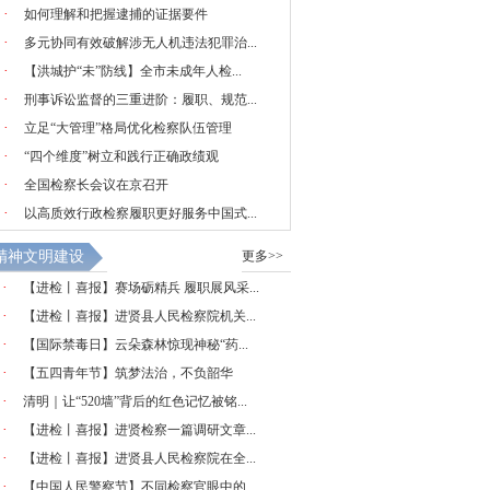
·
如何理解和把握逮捕的证据要件
·
多元协同有效破解涉无人机违法犯罪治...
·
【洪城护“未”防线】全市未成年人检...
·
刑事诉讼监督的三重进阶：履职、规范...
·
立足“大管理”格局优化检察队伍管理
·
“四个维度”树立和践行正确政绩观
·
全国检察长会议在京召开
·
以高质效行政检察履职更好服务中国式...
精神文明建设
更多>>
·
【进检丨喜报】赛场砺精兵 履职展风采...
·
【进检丨喜报】进贤县人民检察院机关...
·
【国际禁毒日】云朵森林惊现神秘“药...
·
【五四青年节】筑梦法治，不负韶华
·
清明｜让“520墙”背后的红色记忆被铭...
·
【进检丨喜报】进贤检察一篇调研文章...
·
【进检丨喜报】进贤县人民检察院在全...
·
【中国人民警察节】不同检察官眼中的...