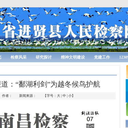
态
检察风采
研究探讨
精神文明建设
党建工作
123
报道：“鄱湖利剑”为越冬候鸟护航
2-04 作者： 新闻来源： 【字号：
大
|
中
|
小
】