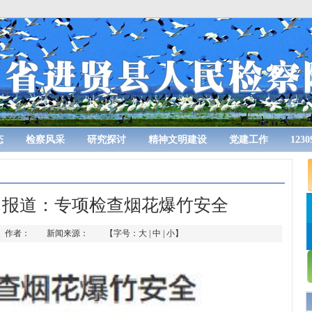
态
检察风采
研究探讨
精神文明建设
党建工作
123
日报道：专项检查烟花爆竹安全
3-06 作者： 新闻来源： 【字号：
大
|
中
|
小
】