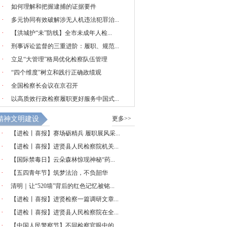
·
如何理解和把握逮捕的证据要件
·
多元协同有效破解涉无人机违法犯罪治...
·
【洪城护“未”防线】全市未成年人检...
·
刑事诉讼监督的三重进阶：履职、规范...
·
立足“大管理”格局优化检察队伍管理
·
“四个维度”树立和践行正确政绩观
·
全国检察长会议在京召开
·
以高质效行政检察履职更好服务中国式...
精神文明建设
更多>>
·
【进检丨喜报】赛场砺精兵 履职展风采...
·
【进检丨喜报】进贤县人民检察院机关...
·
【国际禁毒日】云朵森林惊现神秘“药...
·
【五四青年节】筑梦法治，不负韶华
·
清明｜让“520墙”背后的红色记忆被铭...
·
【进检丨喜报】进贤检察一篇调研文章...
·
【进检丨喜报】进贤县人民检察院在全...
·
【中国人民警察节】不同检察官眼中的...