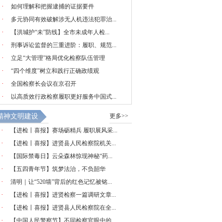
·
如何理解和把握逮捕的证据要件
·
多元协同有效破解涉无人机违法犯罪治...
·
【洪城护“未”防线】全市未成年人检...
·
刑事诉讼监督的三重进阶：履职、规范...
·
立足“大管理”格局优化检察队伍管理
·
“四个维度”树立和践行正确政绩观
·
全国检察长会议在京召开
·
以高质效行政检察履职更好服务中国式...
精神文明建设
更多>>
·
【进检丨喜报】赛场砺精兵 履职展风采...
·
【进检丨喜报】进贤县人民检察院机关...
·
【国际禁毒日】云朵森林惊现神秘“药...
·
【五四青年节】筑梦法治，不负韶华
·
清明｜让“520墙”背后的红色记忆被铭...
·
【进检丨喜报】进贤检察一篇调研文章...
·
【进检丨喜报】进贤县人民检察院在全...
·
【中国人民警察节】不同检察官眼中的...