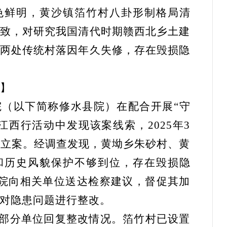
色鲜明，黄沙镇箔竹村八卦形制格局清
致，对研究我国清代时期赣西北乡土建
两处传统村落因年久失修，存在毁损隐
】
院（以下简称修水县院）在配合开展“守
江西行活动中发现该案线索，2025年3
讼立案。经调查发现，黄坳乡朱砂村、黄
和历史风貌保护不够到位，存在毁损隐
县院向相关单位送达检察建议，督促其加
对隐患问题进行整改。
1日，部分单位回复整改情况。箔竹村已设置