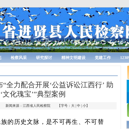
态
检察风采
研究探讨
精神文明建设
党建工作
123
“全力配合开展‘公益诉讼江西行’ 助
‘文化瑰宝’”典型案例
 作者： 新闻来源：江西省人民检察院 【字号：
大
|
中
|
小
】
民族的历史文脉，是不可再生、不可替