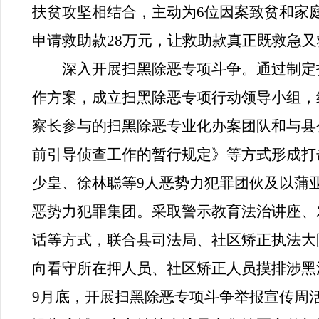
扶贫攻坚相结合，主动为
6
位因案致贫和家
申请救助款
28
万元，让救助款真正既救急又
深入开展扫黑除恶专项斗争。
通过制定
作方案，成立扫黑除恶专项行动领导小组，
察长参与的
扫黑除恶专业化办案团队和与县
前引导侦查工作的暂行规定》等方式形成打
少皇、徐林聪等
9
人恶势力犯罪团伙及以蒲
恶势力犯罪集团。采取警示教育法治讲座、
话等方式，联合县司法局、社区矫正执法大
向看守所在押人员、社区矫正人员摸排涉黑
9
月底，开展扫黑除恶专项斗争举报宣传周