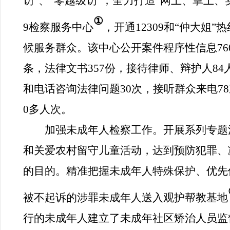
访”、“零越级访”；全力打造“网上、掌上、
①
9
检察服务中心
，开通
12309
和“仲大姐”热
候服务群众。该中心公开案件程序性信息
76
条，法律文书
357
份，接待律师、辩护人
84
和电话咨询法律问题
30
次，接听群众来电
78
0
多人次。
加强未成年人检察工作。
开展系列专题
和关爱农村留守儿童活动，达到预防犯罪、
的目的。精准把握未成年人特殊保护、优先
被不起诉的涉罪未成年人送入观护帮教基地
行的未成年人建立了未成年社区矫治人员监