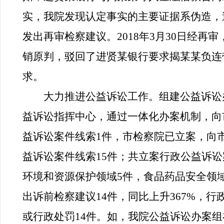
实，我院发现认定事实的主要证据系伪造，
发出再审检察建议。
2018
年
3
月
30
日经再审
销原判，驳回了进贤某银行要求揭某某负连
求。
大力推进公益诉讼工作。
组建公益诉讼
益诉讼指
挥中心
，
通过一体化办案机制，向
益诉讼案件线索
1
件，市检察院已立案，向
益诉讼案件线索
15
件；共立案行政公益诉讼
环境和资源保护领域
5
件，食品药品安全领
出诉前检察建议
14
件，同比上升
367%
，行
或行政处罚
14
件。如，
我院公益诉讼办案组