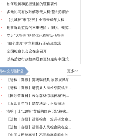
·
如何理解和把握逮捕的证据要件
·
多元协同有效破解涉无人机违法犯罪治...
·
【洪城护“未”防线】全市未成年人检...
·
刑事诉讼监督的三重进阶：履职、规范...
·
立足“大管理”格局优化检察队伍管理
·
“四个维度”树立和践行正确政绩观
·
全国检察长会议在京召开
·
以高质效行政检察履职更好服务中国式...
精神文明建设
更多>>
·
【进检丨喜报】赛场砺精兵 履职展风采...
·
【进检丨喜报】进贤县人民检察院机关...
·
【国际禁毒日】云朵森林惊现神秘“药...
·
【五四青年节】筑梦法治，不负韶华
·
清明｜让“520墙”背后的红色记忆被铭...
·
【进检丨喜报】进贤检察一篇调研文章...
·
【进检丨喜报】进贤县人民检察院在全...
·
【中国人民警察节】不同检察官眼中的...