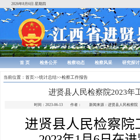
2026年8月6日 星期四
首 页
检务公开
检察动态
检察风采
研究探讨
当前位置：
首页
>>
统计总结
>>
检察工作报告
进贤县人民检察院2023年
时间：2023-06-13 作者： 新闻来源：进贤县人民检察
进贤县人民
检察院
——
2023
年
1
月
6
日在进