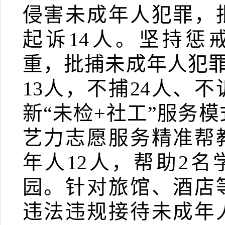
侵害未成年人犯罪，
起诉
14
人。坚持惩
重，批捕未成年人犯
13
人，不捕
24
人、不
新“未检
+
社工”服务模
艺力志愿服务
精准帮
年人
12
人，帮助
2
名
园。
针对旅馆、酒店
违法违规接待未成年