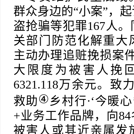
群众身边的“小案”，
盗抢骗等犯
罪
167
人。
关部门防范化解重大
主动办理追赃挽损案
大限度为被害人挽
6321.118
万余元。致力
④
救助
乡村行
·‘
今暖心
+
业务工作品牌，向
84
被害人或其近亲属发