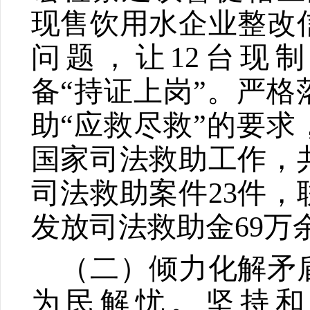
现售饮用水企业整改
问题，让
12
台现制
备
“
持证上岗
”
。严格
助
“
应救尽救
”
的要求
国家司法救助工作，
司法救助案件
23
件，
发放司法救助金
69
万
（二）倾力化解矛
为民解忧。
坚持和