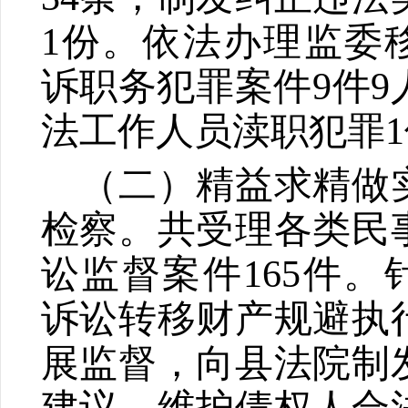
1
份。依法办理监委
诉职务犯罪案件
9
件
9
法工作人员渎职犯罪
1
（二）精益求精做
检察。
共受理各类民
讼监督案件
165
件。
诉讼转移财产规避执
展监督，向县法院制