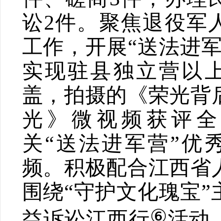
讼
2
件。聚焦退役军
工作，开展
“
送法进
实现驻县独立营以
盖，拍摄的《荣光背
光》微视频获评全
关
“
送法进军营
”
优
频。积极配合江西省
围绕
“
守护文化瑰宝
”
⑥
益诉讼江西行
活动