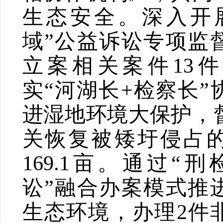
生态安全。深入开
域
”
公益诉讼专项监
立案相关案件
13
件
实
“
河湖长
+
检察长
”
进湿地环境大保护，
关恢复被矮圩侵占
169.1
亩。通过
“
刑
讼
”
融合办案模式推
生态环境，办理
2
件