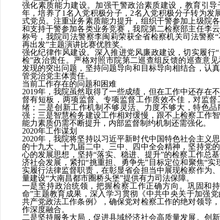
强化素质能力建设。
加强干警政治素质建设，教育引导
年，培养了
1
名入党积极分子，
2
名入党积极分子转为发
式党员。注重业务素质能力提升，组织干警参加上级院各
和支持干警参加各类业务竞赛，我院第二检察部主任李云
称号，我院司法警察李闽莉荣获全省检察机关司法警察“
再出发”主题演讲比赛优胜奖。
强化纪律作风建设。
深入推进党风廉政建设，切实履行
检”政治责任。严格对照市院第二巡查组反馈的巡查意见
发现的突出问题，坚持问题导向和目标导向相结合，认真
管党治党主体责任。
当前工作存在的问题和困难
2019
年，我院虽然取得了一些成绩，但在工作中还存在不
督
有短板，两项监督、专项监督工作质效不佳
，
对监督
绪；
二是
创新
工作机制不够灵活、力度不够大，特色品
强
；
三是
智慧检务建设工作相对缓慢，跟不上检察工作智
能力素质仍需不断提升，内部监督制约机制还需强化
。
2020年工作谋划
2020
年，
我院将坚持以习近平新时代中国特色社会主义思
的十九大、十九届二中、三中、四中全会精神
，
坚持党的
心的发展思想，
坚持
“落实、稳进、提升”的检察工作总
济社会发展，紧扣
“挑重担、勇争先”目标定位和聚焦“实
实履行法律监督职责，在
彰显省会担当中
展现检察作为
、
量
建
设
“
大南昌都市圈桥头堡
”
提供有力司法保障。
一是坚持政治统领，把握检察工作正确方向。
巩固和
命”主题教育成果，深入学习贯彻《中共中央关于加强党
共产党政法工作条例》，确保
党对检察工作的绝对领导，
作深度融合。
二是坚持服务大局，促进县域经济社会高质量发展。
创新