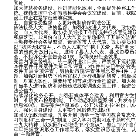
实处。
加大智慧检务建设。
推进智能化应用，全面提升检察工作
统、视频集控中心和智慧检委会会议室建设。目前，我院
设工作正在紧锣密鼓地实施。
五、自觉接受监督，以更好机制确保司法公正
依法接受人大、政协监督。
加强和改进人大代表、政协委
动，向人大代表、政协委员通报工作情况并征求意见建
积极落实。
12
月份向县人大常委会专题报告了开展公益诉
主动接受社会各界监督。
邀请省市人大代表、政协委员和
以“
'
我将无我
'
奋斗，不负人民重托
”“携手关爱，共护明天
题的检察开放日活动。
邀请了县人大代表、县政协委员
会、不起诉公开宣告会各
1
次，取得良好社会效果。
完善内部监督机制。
统一案件进出口关，
严禁线下流转案
29
件案件开展案件质量日常评查，对
6
件判决已生效的涉
案件开展专项评查，另协助市院评查涉黑恶案件
4
件，
题。加强对新时势下检察官权力运行机制的研究，积极探
制，对重大案件、重要环节和节点进行全程监督。加大检
件当事人进行回访和涉检违法线索调查处置工作，促进公
法公信力。
持续深化检务公开。
加强新媒体平台建设，利用官方微
时、准确发布检察职能、工作动态和典型案例，共发布
信息
960
条、重要案件信息
39
条，公开法律文书
494
份，以
六、强化自身建设，以更实作风锻造忠诚队伍
加强队伍政治建设。
扎实开展
“两学一做”学习教育常态
习制度和
“三会一课”制度，深入学习贯彻习近平新时代
十九大精神，以实际行动增强“四个意识”、坚定“四个自信
牢牢把握意识形态工作领导权，
落实意识形态
责任。
命”主题教育。