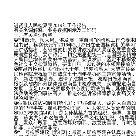
进贤县人民检察院
2019
年
工作报告
有关名词解释、业务数据图示及二维码
一、有关名词解释
①
“讲政治、顾大局、谋发展、重自强”的检察工作总要求
组书记、检察长张军
2018
年
3
月
27
日在全国检察机关学习
上讲话指出，各级检察机关要讲政治顾大局谋发展重自强
民满意答卷。要讲政治，切实把思想统一到全国两会精神
人民日益增长的美好生活需要。要谋发展，坚定不移探索
色社会主义检察道路。要重自强，以过硬的本领迎接前所
②
南昌市检察机关
“壮丽七十年、追梦检察人”大型宣传采风
民检察院庆祝新中国成立七十周年举办的主题宣传活动，
办，新法制报承办。邀请了法制日报、检察日报和海南
报以及省内部分媒体走进南昌市检察机关，实地报道南昌
发展，立足
12309
检察服务中心践行司法为民，延伸职能
法救助关爱刑事被害人，推进公益诉讼保障群众食药安全
经验和做法。
③
认罪认罚从宽制度
[
第
4
页
]
：
犯罪嫌疑人、被告人自愿
控的犯罪事实，愿意接受处罚的，可以依法从宽处理的制
④
10.23
专案
[
第
4
页
]
：
是以孙某某为首的组织、领导、参
案，该案共计
45
名被告人，涉及罪名包括组织、领导黑
罪、聚众斗殴罪、故意毁坏财物罪、故意伤害罪、寻衅滋
矿罪、非法拘禁罪等。
⑤
“
一号检察建议
”[
第
4
页
]
：
最高人民检察院在认真分析办