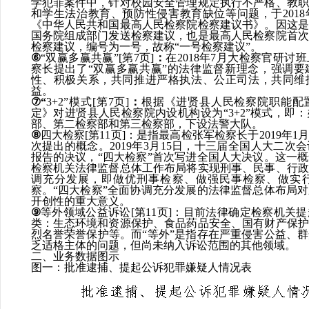
学犯罪案件
中
，针对校园安全管理规定执行不严格、教职
和学生法治教育、预防性侵害教育缺位等问题，于
2018
《中华人民共和国最高人民检察院检察建议书》。因这是
国务院组成部门发送检察建议，也是最高人民检察院首次
检察建议，编号为一号，故称
“
一号检察建议
”
。
⑥
“
双赢多赢共赢
”[
第
7
页
]
：
在
2018
年
7
月大检察官研讨班
察长提出了
“
双赢多赢共赢
”
的法律监督新理念，强调要
性、积极关系，共同推进严格执法、公正司法，共同维
益。
⑦
“
3+2”
模式
[
第
7
页
]
：
根据《进贤县人民检察院职能配
定》对进贤县人民检察院内设机构设为
“3+2”
模式，即：
部、第二检察部和第三检察部，下设法警大队。
⑧
四大检察
[
第
11
页
]
：
是指最高检张军检察长于
2019
年
1
次提出的概念。
2019
年
3
月
15
日，十三届全国人大二次会
报告的决议，“四大检察”首次写进全国人大决议。这一
检察机关法律监督总体工作布局将实现刑事、民事、行政
调充分发展，即做优刑事检察、做强民事检察、做实
察。“四大检察”全面协调充分发展的法律监督总体布局
开创性的重大意义。
⑨
等外领域公益诉讼
[
第
11
页
]
：
目前法律确定检察机关提
类：生态环境和资源保护、食品药品安全、国有财产保护
烈名誉荣誉保护等。而
“等外”是指存在严重侵害公益、
乏适格主体的问题，但尚未纳入诉讼范围的其他领域。
二、业务数据图示
图一：批准逮捕、提起公诉犯罪嫌疑人情况表