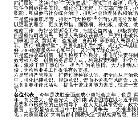
部门联动，坚决打好
“三大攻坚战”。落实工作举措，强
项斗争目标任务实现。细化分工流程，压实部门责任，护
职能，积极参与社会综合治理，推动社会治理体系和治理
⑧
三是坚持履职尽责，推动
“四大检察”
全面协调充分发展
以更新的理念，更实的举措，固强项、补短板，做优、做
检察工作，做好公益诉讼工作，把握公益内涵，积极探索
四是坚持司法为民，增强人民群众获得感。
严厉打击破坏
刑事犯罪及
“黄赌毒”“盗抢骗”“食药环”等影响人民群
罪。践行“枫桥经验”，妥善化解矛盾纠纷。规范文书说
好
12309
检察服务中心和平台，及时回应群众关切。
五是坚持改革创新，提升检察工作质效。
推进司法责任制
效考核方案，创新检务督查方式，构建权责明晰、科学合
系，激发干警干事创业、担当作为的热情。大力推动以
设，为检察业务工作提供有效支撑。
六是坚持严管厚爱，打造过硬检察队伍。
把全面从严治党
中，强化纪律意识、规矩意识，锲而不舍抓作风建设，压
业务竞赛和评比活动，提高干警业务能力素质，锻造一支
军。
各位代表
，今年是决胜全面建成小康社会之年，也是
“
年，意义重大、使命光荣。我们将紧密团结在以习近平同
县委和市检察院的正确领导下，在人大及其常委会、政协
履责
，在彰显省会担当中
“挑重担、勇争先”
，为推进我
化，高质量建设
“大南昌都市圈桥头堡”贡献检察智慧、检