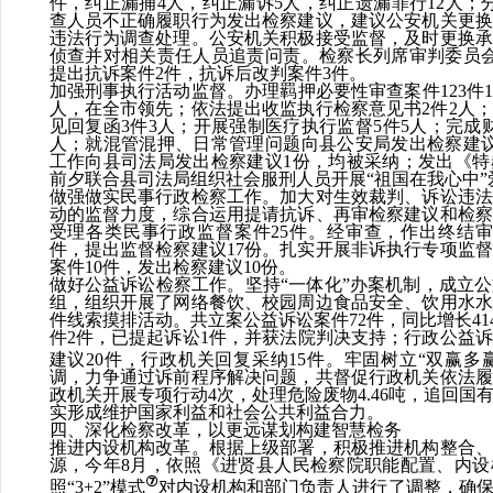
件，纠正漏捕
4
人，纠正漏诉
5
人，
纠正遗漏罪行
12
人；
查人员不正确履职行为发出检察建议，建议公安机关更换
违法行为调查处理。公安机关积极接受监督，及时更换承
侦查并对相关责任人员追责问责。
检察长列席审判委员
提出抗诉案件
2
件，抗诉后改判案件
3
件。
加强刑事执行活动监督。
办理羁押必要性审查案件
123
件
1
人，在全市领先；依法提出收监执行检察意见书
2
件
2
人；
见回复函
3
件
3
人；开展强制医疗执行监督
5
件
5
人；完成
人；就混管混押、日常管理问题向县公安局发出检察建
工作向县司法局发出检察建议
1
份，均被采纳；发出《特
前夕联合县司法局组织社会服刑人员开展“祖国在我心中”
做强做实民事行政检察工作。
加大对生效裁判、诉讼违法
动的监督力度，
综合
运用提请抗诉、再审检察建议和检察
受理各类民事行政监督案件
25
件。经审查，作出终结审
件，提出监督检察建议
17
份。扎实开展非诉执行专项监督
案件
10
件，发出检察建议
10
份。
做好公益诉讼检察工作。
坚持
“一体化”办案机制，成立
组
，组织开展了网络餐饮、校园周边食品安全、饮用水水
件线索摸排活动。共立案公益诉讼案件
72
件，同比增长
41
件
2
件，已提起诉讼
1
件，并获法院判决支持；行政公益
建议
20
件，行政机关回复采纳
15
件。牢固树立“双赢多
调，力争通过诉前程序解决问题，共督促行政机关依法履
政机关开展专项行动
4
次，处理危险废物
4.46
吨，追回国
实形成维护国家利益和社会公共利益合力。
四、深化检察改革，以更远谋划构建智慧检务
推进内设机构改革。
根据上级部署，积极推进机构整合、
源，今年
8
月，依照《进贤县人民检察院职能配置、内设
⑦
照“
3+2
”模式
对内设机构和部门负责人进行了调整，确