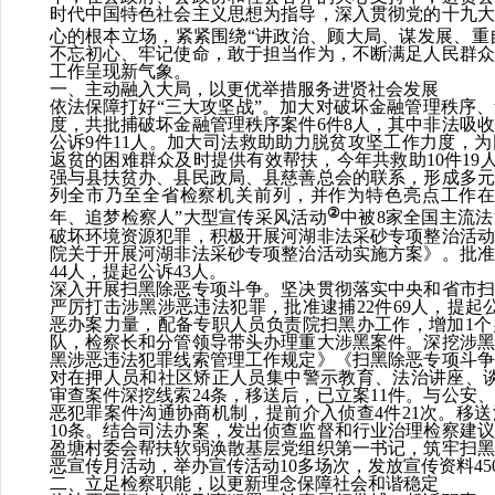
时代中国特色社会主义思想为指导，深入贯彻党的十九大
心的根本立场，紧紧围绕
“
讲政治、顾大局、谋发展、重
不忘初心、牢记使命，敢于担当作为，
不断满足人民群众
工作呈现新气象。
一、主动融入大局，以更优举措服务进贤社会发展
依法保障打好
“三大攻坚战”。
加大对破坏金融管理秩序、
度，
共
批捕
破坏金融管理秩序案件
6
件
8
人，其中非法吸收
公诉
9
件
11
人。
加大司法救助助力脱贫攻坚工作力度，为
返贫的困难群众及时提供有效帮扶，今年共救助
10
件
19
强与县扶贫办、县民政局、县慈善总会的联系，形成多元
列全市乃至全省检察机关前列，并作为特色亮点工作在
②
年、追梦检察人”大型宣传采风活动
中被
8
家全国主流法
破坏环境资源犯罪，
积极开展河湖非法采砂专项整治活动
院关于开展河湖非法采砂专项整治活动实施方案》
。批准
44
人，提起公诉
43
人。
深入开展扫黑除恶专项斗争。
坚决贯彻落实中央和省市扫
严厉打击涉黑涉恶违法犯罪，批准逮捕
22
件
69
人，提起
恶办案力量，配备专职人员负责院扫黑办工作，增加
1
个
队，检察长和分管领导带头办理重大涉黑案件。深挖涉黑
黑涉恶违法犯罪线索管理工作规定》《扫黑除恶专项斗争
对在押人员和社区矫正人员集中警示教育、法治讲座、
审查案件深挖线索
24
条，移送后，已立案
11
件。与公安、
恶犯罪案件沟通协商机制，提前介入侦查
4
件
21
次。移送
10
条。结合司法办案，发出侦查监督和行业治理检察建议
盈塘村委会帮扶软弱涣散基层党组织第一书记，筑牢扫黑
恶宣传月活动，举办宣传活动
10
多场次，发放宣传资料
45
二、立足检察职能，以更新理念保障社会和谐稳定