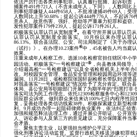
依法严厉打击各类刑事犯罪。
认真履行批捕、起诉职责，
捕案件
491
件
721
人（不含未成年人，下同），人数同比上
刑事犯罪嫌疑人
444
件
658
人，
不批准逮捕
49
件
69
人；
受理
人数同比上升
50.68%
；
提起公诉
444
件
776
人，不起诉
76
意杀人、故意伤害、强奸、抢劫等严重暴力犯罪
和
盗窃、
发性犯罪案件
179
件
239
人，提起公诉
171
件
261
人。
③
积极落实认罪认罚从宽制度
。
在看守所开展认罪认罚从
认罪认罚从宽制度全面落实。
10
月份以来办理认罪
86.13%
。
联合县法院、公安、司法局制定了《关于办理
④
（试行）》。在办理
10.23
案件
中，
45
名被告人均当庭认
效果。
注重未成年人检察工作。
选派
10
名检察官担任辖区中小学
⑤
园活动。
积极落实
“一号检察建议”
，向县教体局领导、
介绍最高检
“一号检察建议”以及全省检察机关上半年
改。对校园安全管理、食品安全管理和校园周边环境等进
漏洞。
11
月
28
日，省检察院张国轩副检察长带队到进贤县
对我县落实
“一号检察建议”情况给予了充分肯定。联合
体局、县公安局等职能部门开展了为期半年的“扫黑打非·
落实司法为民工作理念。
依托
12309
检察服务中心和
12309
回应群众诉求。做到群众来信来访
100%
七日内程序性回
复，妥善处理各类信访线索
38
件。
积极探索建立新型检律
利
。
9
月成功办理一起阻碍律师执业案件，依法纠正侦查
加强和规范释法说理工作，通过开展公开听证、公开宣告
人、诉讼参与人及第三方的意见建议，充分保障案件当事
会矛盾。
三、聚焦主责主业，以更强担当维护公平正义
强化刑事诉讼活动监督。
监督行政机关移送涉嫌犯罪线